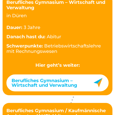
Berufliches Gymnasium – Wirtschaft und
Verwaltung
in Düren
Dauer:
3 Jahre
Danach hast du:
Abitur
Schwerpunkte:
Betriebswirtschaftslehre
mit Rechnungswesen
Hier geht’s weiter:
Berufliches Gymnasium –
Wirtschaft und Verwaltung
Berufliches Gymnasium / Kaufmännische