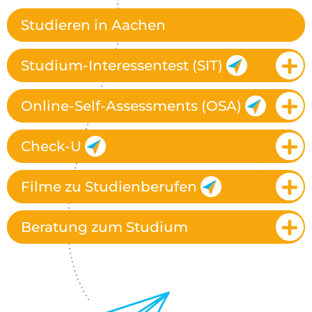
Studieren in Aachen
Studium-Interessentest (SIT)
Online-Self-Assessments (OSA)
Check-U
Filme zu Studienberufen
Beratung zum Studium