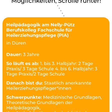
Möglichkeiten. Scrolle runter!
Heilpädagogik am Nelly-Pütz
Berufskolleg Fachschule für
Heilerziehungspflege (PIA)
in Düren
Dauer:
3 Jahre
So läuft es ab:
1. bis 3. Halbjahr: 2 Tage
Praxis/ 3 Tage Schule 4. bis 6. Halbjahr: 3
Tage Praxis/2 Tage Schule
Danach bist du:
Staatlich anerkannte
Heilerziehungspfleger*innen
Schwerpunkte:
Medizinische Grundlagen,
Theoretische Grundlagen der
Heilpädagogik,