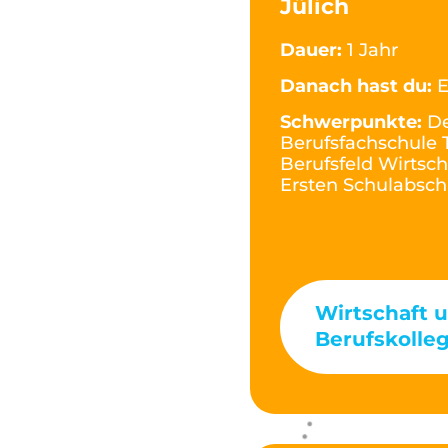
Jülich
Dauer:
1 Jahr
Danach hast du:
E
Schwerpunkte:
De
Berufsfachschule T
Berufsfeld Wirtsc
Ersten Schulabsch
Wirtschaft 
Berufskolleg