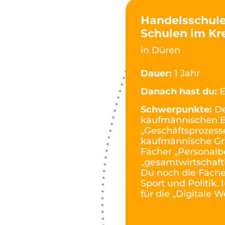
Handelsschule
Schulen im Kr
in Düren
Dauer:
1 Jahr
Danach hast du:
E
Schwerpunkte:
De
kaufmännischen B
„Geschäftsprozess
kaufmännische Gr
Fächer „Personalb
„gesamtwirtschaft
Du noch die Fäche
Sport und Politik.
für die „Digitale W