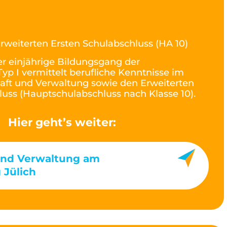
rweiterten Ersten Schulabschluss (HA 10)
r einjährige Bildungsgang der
yp I vermittelt berufliche Kenntnisse im
haft und Verwaltung sowie den Erweiterten
luss (Hauptschulabschluss nach Klasse 10).
Hier geht’s weiter:
und Verwaltung am
 Jülich