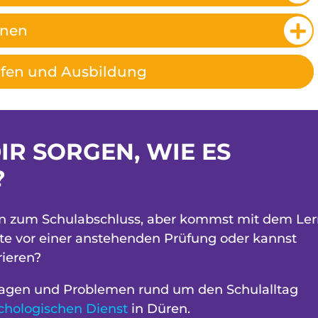
rnen
ufen und Ausbildung
IR SORGEN, WIE ES
?
den zum Schulabschluss, aber kommst mit dem Le
te vor einer anstehenden Prüfung oder kannst
rieren?
Fragen und Problemen rund um den Schulalltag
chologischen Dienst
in Düren.