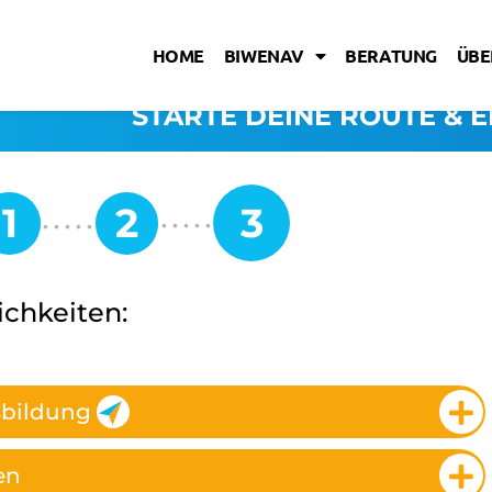
HOME
BIWENAV
BERATUNG
ÜBE
STARTE DEINE ROUTE & E
ichkeiten:
sbildung
en