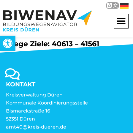
Werkzeugleiste öffnen
Wege Ziele: 40613 – 41561
KONTAKT
Kreisverwaltung Düren
Kommunale Koordinierungsstelle
Bismarckstraße 16
52351 Düren
amt40@kreis-dueren.de