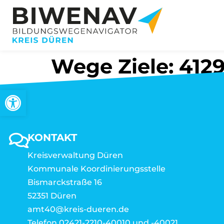
Wege Ziele: 4129
Werkzeugleiste öffnen
KONTAKT
Kreisverwaltung Düren
Kommunale Koordinierungsstelle
Bismarckstraße 16
52351 Düren
amt40@kreis-dueren.de
Telefon 02421-2210-40010 und -40021