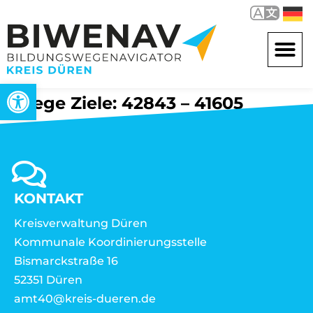
Werkzeugleiste öffnen
Wege Ziele: 42843 – 41605
KONTAKT
Kreisverwaltung Düren
Kommunale Koordinierungsstelle
Bismarckstraße 16
52351 Düren
amt40@kreis-dueren.de