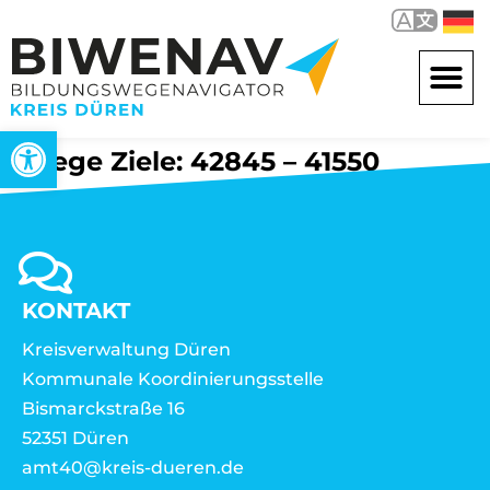
Werkzeugleiste öffnen
Wege Ziele: 42845 – 41550
KONTAKT
Kreisverwaltung Düren
Kommunale Koordinierungsstelle
Bismarckstraße 16
52351 Düren
amt40@kreis-dueren.de