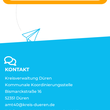
KONTAKT
Kreisverwaltung Düren
Kommunale Koordinierungsstelle
Bismarckstraße 16
52351 Düren
amt40@kreis-dueren.de