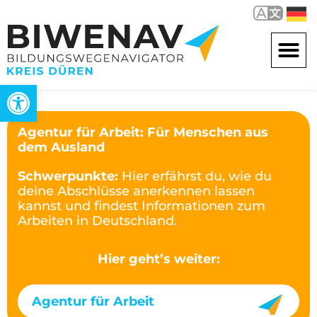
Werkzeugleiste öffnen
Agentur für Arbeit: Für Menschen aus
dem Ausland
Schwerpunkte:
Hier erfährst du, wie du
deine Abschlüsse anerkennen lassen
kannst und findest Informationen zum
Arbeiten in Deutschland.
Hier geht’s weiter:
Agentur für Arbeit