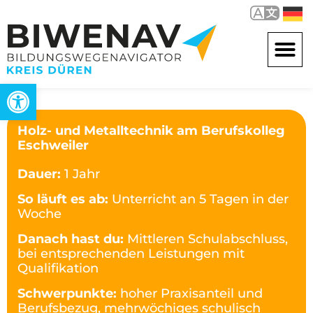
Werkzeugleiste öffnen
Holz- und Metalltechnik am Berufskolleg
Eschweiler
Dauer:
1 Jahr
So läuft es ab:
Unterricht an 5 Tagen in der
Woche
Danach hast du:
Mittleren Schulabschluss,
bei entsprechenden Leistungen mit
Qualifikation
Schwerpunkte:
hoher Praxisanteil und
Berufsbezug, mehrwöchiges schulisch