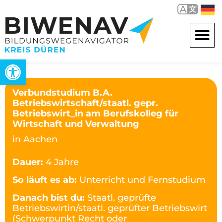
Werkzeugleiste öffnen
Verbundstudium B.A.
Betriebswirtschaft/staatl. gepr.
Betriebswirt_in am Berufskolleg für
Wirtschaft und Verwaltung
in Aachen
Dauer:
4 Jahre
So läuft es ab:
Unterricht und Fernstudium
Danach bist du:
Staatl. geprüfte
Betriebswirtin/staatl. geprüfter Betriebswirt
(Schwerpunkt Recht oder