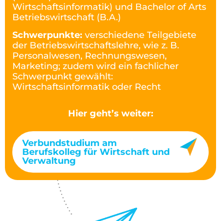
Wirtschaftsinformatik) und Bachelor of Arts
Betriebswirtschaft (B.A.)
Schwerpunkte:
verschiedene Teilgebiete
der Betriebswirtschaftslehre, wie z. B.
Personalwesen, Rechnungswesen,
Marketing; zudem wird ein fachlicher
Schwerpunkt gewählt:
Wirtschaftsinformatik oder Recht
Hier geht’s weiter:
Verbundstudium am
Berufskolleg für Wirtschaft und
Verwaltung